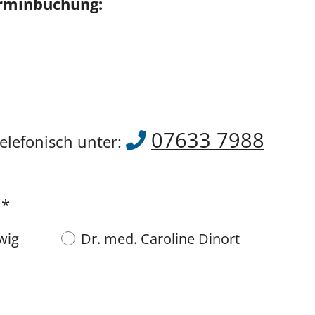
rminbuchung:
07633 7988
telefonisch unter:
*
wig
Dr. med. Caroline Dinort